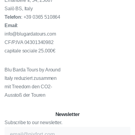
Emanuele II, 54, 25087
Salò BS, Italy
Telefon
: +39 0365 510864
Email
:
info@blugardatours.com
CF/P.IVA 04301340982
capitale sociale 25.000€
Blu Barda Tours by Around
Italy reduziert zusammen
mit Treedom den CO2-
Ausstoß der Touren
Newsletter
Subscribe to our newsletter.