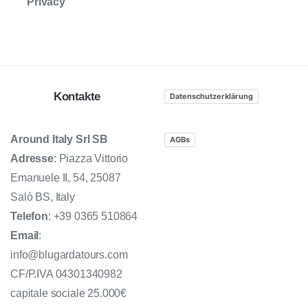
Privacy
Kontakte
Datenschutzerklärung
Around Italy Srl SB
AGBs
Adresse
: Piazza Vittorio
Emanuele II, 54, 25087
Salò BS, Italy
Telefon
: +39 0365 510864
Email
:
info@blugardatours.com
CF/P.IVA 04301340982
capitale sociale 25.000€